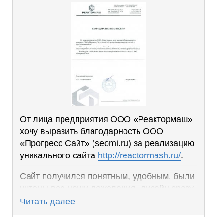
От лица предприятия ООО «Реактормаш»
хочу выразить благодарность ООО
«Прогресс Сайт» (seomi.ru) за реализацию
уникального сайта
http://reactormash.ru/
.
Сайт получился понятным, удобным, были
учтены все наши пожелания, дизайн сразу
понравился. В сроки уложились вовремя.
Читать далее
Работа выполнена профессионально.