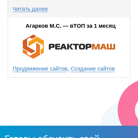
учтены все наши пожелания, дизайн сразу
понравился. В сроки уложились вовремя.
Читать далее
Работа выполнена профессионально.
Агарков М.С. — вТОП за 1 месяц
Планируем в ближайшее время заказать
продвижение в ООО «Прогресс Сайт».
Продвижение сайтов
,
Создание сайтов