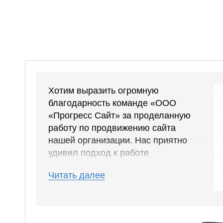
Хотим выразить огромную
благодарность команде «ООО
«Прогресс Сайт» за проделанную
работу по продвижению сайта
нашей организации. Нас приятно
удивил подход к работе
специалистов, их умением находить
Читать далее
интересные и эффективные
решения, которые дают отличные
результаты.