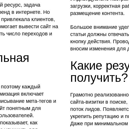
й ресурс, задача
загрузки, корректная ра
енд в интернете. Но
размещение контента.
 привлекала клиентов,
могает вывести сайт на
Большое внимание уделя
ть число переходов и
статьи должны отвечать
кнопку действия. Пров
вносим изменения для 
льная
Какие рез
получить?
, поэтому каждый
имизация включает
Грамотно реализованно
исывание мета-тегов и
сайта-визитки в поиске
айт понятным для
поток лидов. Появляетс
ользователей.
укрепить репутацию и 
показывает, как
Даже при минимальном 