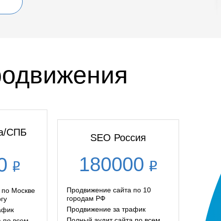
родвижения
а/СПБ
SEO Россия
180000
00
Продвижение сайта по 10
 по Москве
городам РФ
гу
Продвижение за трафик
афик
Полный аудит сайта по всем
 по всем