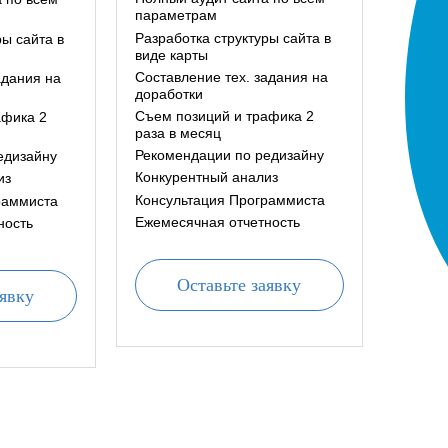
параметрам
Разработка структуры сайта в
ры сайта в
виде карты
Составление тех. задания на
адания на
доработки
Съем позиций и трафика 2
афика 2
раза в месяц
Рекомендации по редизайну
едизайну
Конкурентный анализ
из
Консультация Программиста
раммиста
Ежемесячная отчетность
ность
Оставьте заявку
аявку