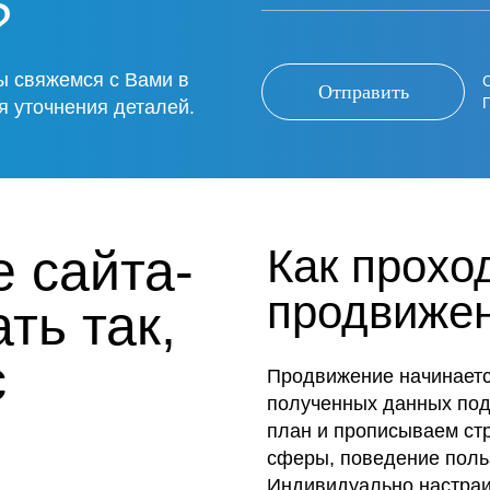
?
ы свяжемся с Вами в
Отправить
я уточнения деталей.
 сайта-
Как прохо
продвиже
ть так,
с
Продвижение начинается
полученных данных под
план и прописываем ст
сферы, поведение поль
Индивидуально настраи