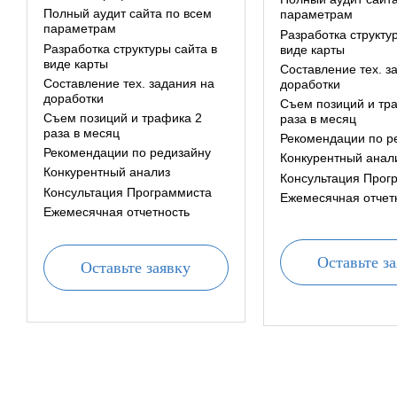
Полный аудит сайта по всем
параметрам
параметрам
Разработка структу
Разработка структуры сайта в
виде карты
виде карты
Составление тех. з
Составление тех. задания на
доработки
доработки
Съем позиций и тр
Съем позиций и трафика 2
раза в месяц
раза в месяц
Рекомендации по р
Рекомендации по редизайну
Конкурентный анал
Конкурентный анализ
Консультация Прог
Консультация Программиста
Ежемесячная отчет
Ежемесячная отчетность
Оставьте з
Оставьте заявку