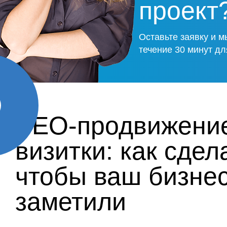
проект
Оставьте заявку и м
течение 30 минут дл
SEO-продвижение
визитки: как сдела
чтобы ваш бизне
заметили