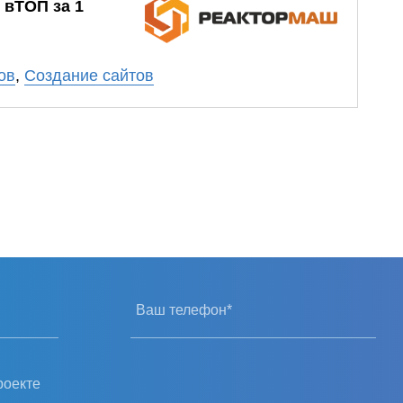
фессионально.
 вТОП за 1
лижайшее время
ов
,
Создание сайтов
ижение в ООО
».
Ваш телефон*
роекте