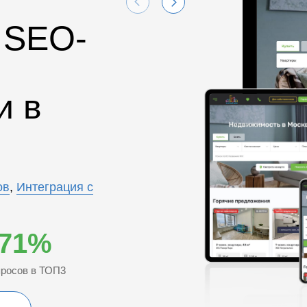
 SEO-
и в
ов
,
Интеграция с
71%
просов в ТОП3