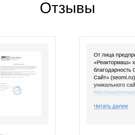
Отзывы
От лица предп
«Реактормаш» х
благодарность 
Сайт» (seomi.ru
уникального са
http://reactormas
Сайт получился
Читать далее
были учтены вс
дизайн сразу по
уложились вовр