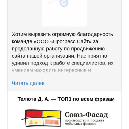
Хотим выразить огромную благодарность
команде «ООО «Прогресс Сайт» за
проделанную работу по продвижению
сайта нашей организации. Нас приятно
удивил подход к работе специалистов, их
умением находить интересные и
эффективные решения, которые дают
Читать далее
отличные результаты.
Благодаря работе, проделанной SEO-
Телюта Д. А. — ТОП3 по всем фразам
специалистами, мы смогли добиться
стабильно высоких позиций по ключевым
запросам.
Результаты совместной работы превзошли